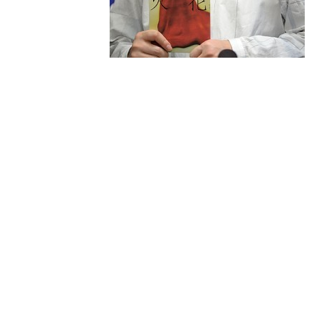
お笑いコンビ
『ピース』のボケを担当しなが
２０１５年に執筆した純文学小説「火花」が
お笑いと共に文学の才能も開花させ
称賛を浴
今後の活躍に期待が高まる
注目の人だ。
今日のカクテルは
デビュー小説のタイトル「火花」にちなんで
「スパーク」にしましょう。
オリジナルのレシピを少しアレンジして
又吉直樹ヴァージョンにしました。
Spark Cocktail Naoki Matayoshi Version