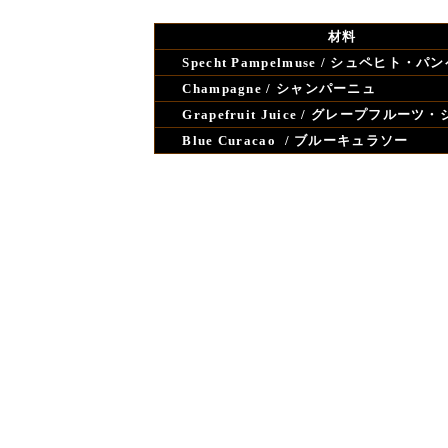
Recipe
材料
Specht Pampelmuse / シュペヒト・
Champagne / シャンパーニュ
Grapefruit Juice / グレープフルーツ
Blue Curacao / ブルーキュラソー
氷を入れたグラスにシロップ以外の材料を注
グラスの底にブルーキュラソーを沈める
※
オリジナルのスパークのレシピはこちらです
Spark Cocktail
Recipe