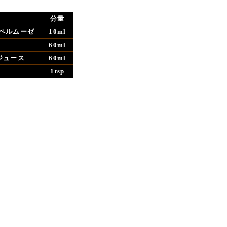
分量
パンペルムーゼ
10ml
60ml
・ジュース
60ml
1tsp
ぎ軽く混ぜる