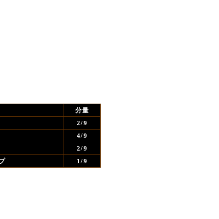
分量
2/9
4/9
2/9
ップ
1/9