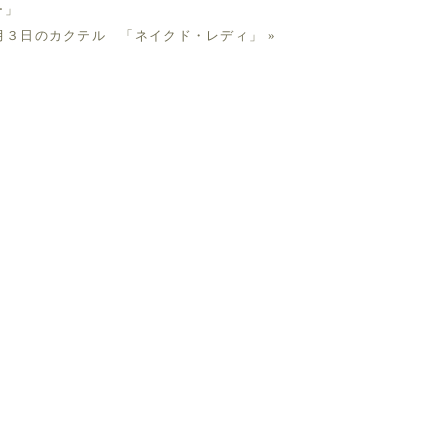
ー」
月３日のカクテル 「ネイクド・レディ」
»
・又吉直樹ヴァージョン」
）。