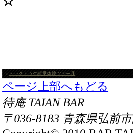
☆
«
トゥクトゥク試乗体験ツアー④
ページ上部へもどる
待庵 TAIAN BAR
〒036-8183 青森県弘前