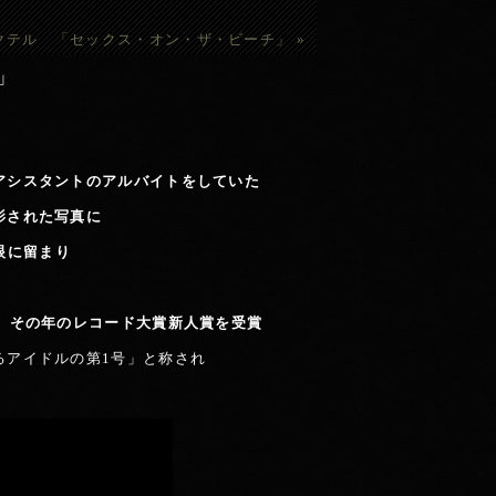
クテル 「セックス・オン・ザ・ビーチ」
»
」
アシスタントのアルバイトをしていた
影された写真に
眼に留まり
、その年のレコード大賞新人賞を受賞
るアイドルの第1号」と称され