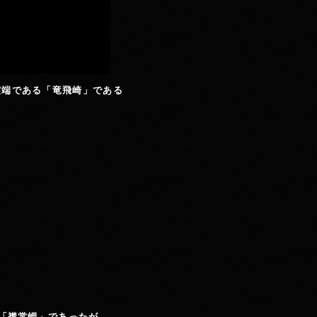
突端である「竜飛崎」である
の「襟裳岬」であったが