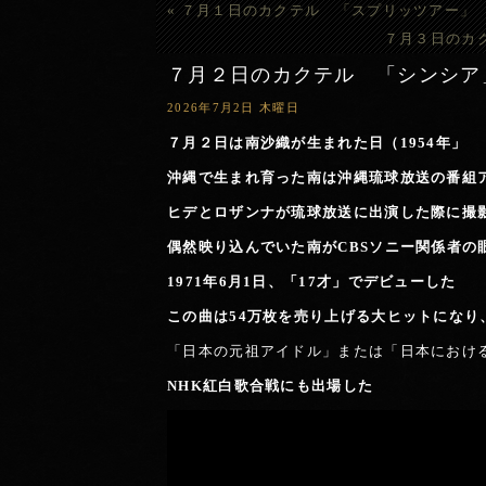
«
７月１日のカクテル 「スプリッツアー」
７月３日のカ
７月２日のカクテル 「シンシア
2026年7月2日 木曜日
７月２日は
南沙織が生まれた日（1954年」
沖縄で生まれ育った南は沖縄琉球放送の番組
ヒデとロザンナが琉球放送に出演した際に撮
偶然映り込んでいた南が
CBSソニー関係者の
1971年6月1日、「17才」でデビューした
この曲は54万枚を売り上げる大ヒットになり
「日本の元祖アイドル」または「日本におけ
NHK紅白歌合戦にも出場した