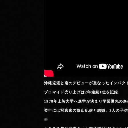
沖縄返還と南のデビューが重なったインパク
ブロマイド売り上げは2年連続1位を記録
1978年上智大学へ進学が決まり学業優先の
翌年には写真家の篠山紀信と結婚、3人の子
※