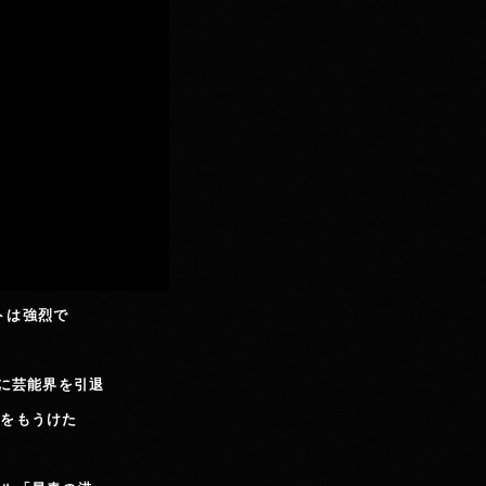
トは強烈で
為に芸能界を引退
供をもうけた