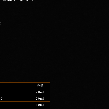
は
分量
20ml
ーズ
20ml
10ml