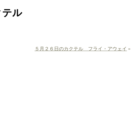
クテル
５月２６日のカクテル フライ・アウェイ
»