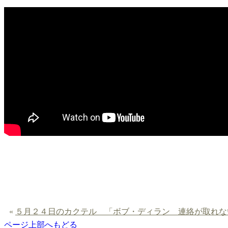
«
５月２４日のカクテル 「ボブ・ディラン 連絡が取れな
ページ上部へもどる