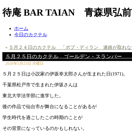
待庵 BAR TAIAN 青森
ホーム
今日のカクテル
«
５月２４日のカクテル 「ボブ・ディラン 連絡が取れな
５月２５日のカクテル ゴールデン・スランバー
2026年5月25日 月曜日
５月２５日は小説家の伊坂幸太郎さんが生まれた日(1971)。
千葉県松戸市で生まれた伊坂さんは
東北大学法学部に進学した。
後の作品で仙台市が舞台になることがあるが
学生時代を過ごしたこの時期のことが
その背景になっているのかもしれない。